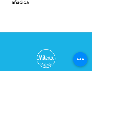
añadida
TIENDA - CAFÉ
Horario:
De Lunes a Sábados de 09:00 a 21:00 hs
Domingo cerrado
Dirección:
Bulevar 2748, esq. Caraguatay
Teléfono:
+598 91 628 458
/
2482 2565