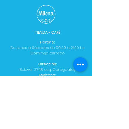
TIENDA - CAFÉ
Horario:
De Lunes a Sábados de 09:00 a 21:00 hs
Domingo cerrado
Dirección:
Bulevar 2748, esq. Caraguatay
Teléfono:
+598 91 628 458
/
2482 2565
PLANTA:​​
Horario:
Lun
–
Vie: 8:00 - 18:00 hs
Teléfono:
+598 94 783 147
CONTACTO