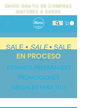
ENVÍO GRATIS EN COMPRAS
MAYORES A $4500
SALE •
SALE
•
SALE
EN PROCESO
•
SALE
ESTAMOS PREPARANDO
PROMOCIONES
GENIALES PARA TI!!!