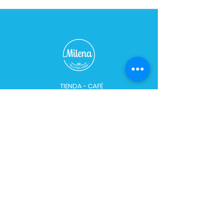
TIENDA - CAFÉ
Horario:
De Lunes a Sábados de 09:00 a 21:00 hs
Domingo cerrado
Dirección:
Bulevar 2748, esq. Caraguatay
Teléfono:
+598 91 628 458
/
2482 2565
PLANTA:​​
Horario:
Lun
–
Vie: 8:00 - 18:00 hs