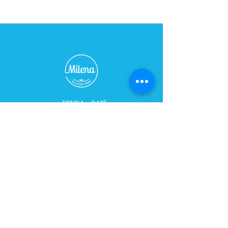
almendras, almidon de maiz, polvo
de hornear, huevo, sucrazero,
manteca, dulce de leche sin azúcar,
chocolate sin azúcar.
Como conservar?
En heladera, durabilidad 15 días.
TIENDA - CAFÉ
Horario:
De Lunes a Sábados de 09:00 a 21:00 hs
Domingo cerrado
Dirección:
Bulevar 2748, esq. Caraguatay
Teléfono:
+598 91 628 458
/
2482 2565
PLANTA:​​
Horario: