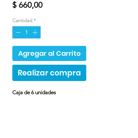
Precio
$ 660,00
Cantidad
*
Agregar al Carrito
Realizar compra
Caja de 6 unidades
Ingredientes y método de
conservación
Ingredientes:
harina de arroz integral, harina de