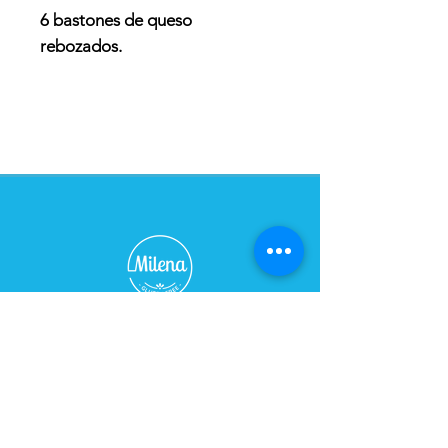
6 bastones de queso
rebozados.
IMPORTANTE: SOLO PARA
RETIRO EN LOCAL LUEGO DE
LAS 24 HS DE LA COMPRA.
TIENDA - CAFÉ
Horario:
De Lunes a Sábados de 09:00 a 21:00 hs
Domingo cerrado
Dirección: