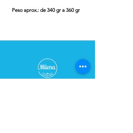
Peso aprox.: de 340 gr a 360 gr
Qué contiende? Frilloas,
bechamel, jamón, queso,
salteado de espinaca, salsa
fileto.
IMPORTANTE: SOLO PARA
RETIRO EN LOCAL LUEGO DE
LAS 24 HS DE LA COMPRA.
TIENDA - CAFÉ
Horario:
De Lunes a Sábados de 09:00 a 21:00 hs
Domingo cerrado
Dirección:
Bulevar 2748, esq. Caraguatay
Teléfono: