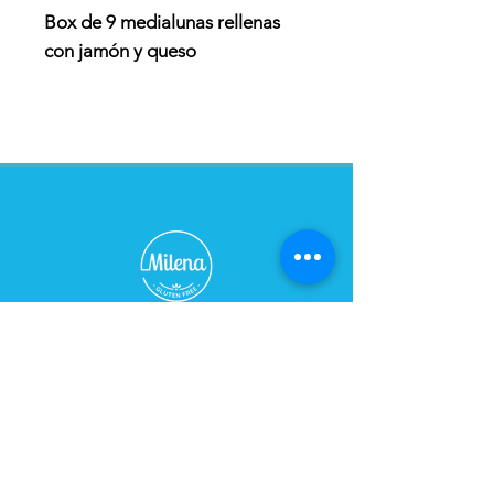
Box de 9 medialunas rellenas
con jamón y queso
TIENDA - CAFÉ
Horario:
De Lunes a Sábados de 09:00 a 21:00 hs
Domingo cerrado
Dirección:
Bulevar 2748, esq. Caraguatay