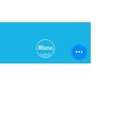
harina de arroz, fécula de
mandioca, almidon de maiz, huevo,
leche, azúcar, polvo de
hornear,goma xántica.
como conservar?
en un lugar fresco y seco del hogar
durante 4 dias, luego fetear y feezar.
TIENDA - CAFÉ
Horario:
De Lunes a Sábados de 09:00 a 21:00 hs
Domingo cerrado
Dirección:
Bulevar 2748, esq. Caraguatay
Teléfono:
+598 91 628 458
/
2482 2565
PLANTA:​​