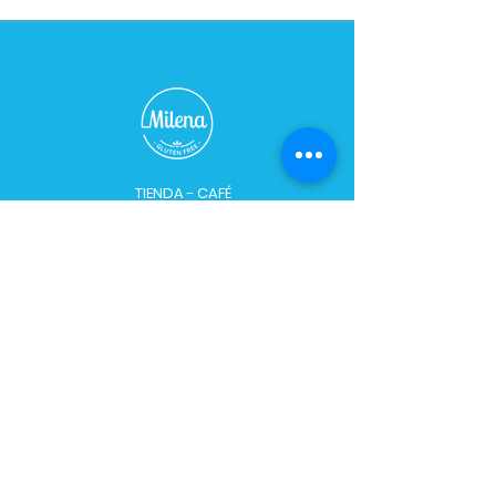
como conservar?
en un lugar fresco y seco del hogar
durante 4 dias, luego herladera
durante 3 dias mas.
TIENDA - CAFÉ
Horario:
De Lunes a Sábados de 09:00 a 21:00 hs
Domingo cerrado
Dirección:
Bulevar 2748, esq. Caraguatay
Teléfono:
+598 91 628 458
/
2482 2565
PLANTA:​​
Horario:
Lun
–
Vie: 8:00 - 18:00 hs