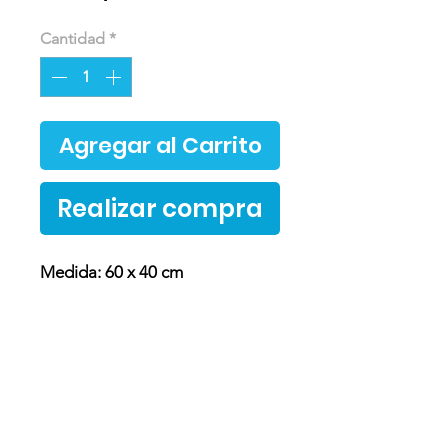
Cantidad
*
Agregar al Carrito
Realizar compra
Medida: 60 x 40 cm
Ingredientes y método de
conservación
Ingredientes:
Huevos, azúcar, almidón de maiz,
vainilla