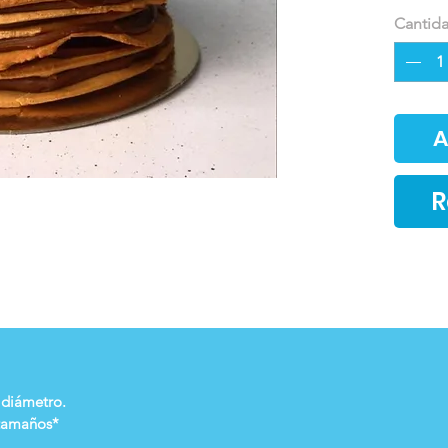
Cantid
A
R
 diámetro.
 tamaños*