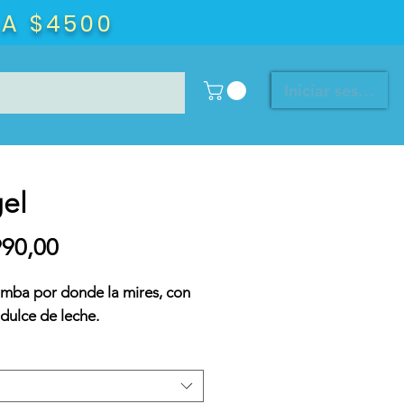
 A $4500
Iniciar sesión
el
Precio
990,00
mba por donde la mires, con
dulce de leche.