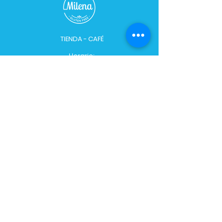
TIENDA - CAFÉ
Horario:
De Lunes a Sábados de 09:00 a 21:00 hs
Domingo cerrado
Dirección:
Bulevar 2748, esq. Caraguatay
Teléfono:
+598 91 628 458
/
2482 2565
PLANTA:​​
Horario:
Lun
–
Vie: 8:00 - 18:00 hs
Teléfono:
+598 94 783 147
CONTACTO