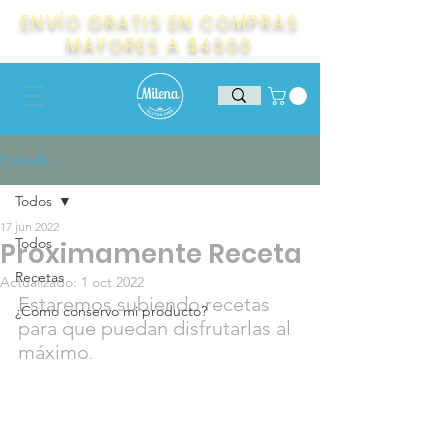
ENVÍO GRATIS EN COMPRAS
MAYORES A $4500
Entrada
Todos
17 jun 2022
Todos
Proximamente Receta
Recetas
Actualizado:
1 oct 2022
Estaremos subiendo recetas 
¿Como conservo mi producto?
para que puedan disfrutarlas al 
máximo
.